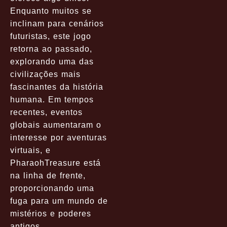
Enquanto muitos se
inclinam para cenários
futuristas, este jogo
retorna ao passado,
explorando uma das
civilizações mais
fascinantes da história
humana. Em tempos
recentes, eventos
globais aumentaram o
interesse por aventuras
virtuais, e
PharaohTreasure está
na linha de frente,
proporcionando uma
fuga para um mundo de
mistérios e poderes
antigos.