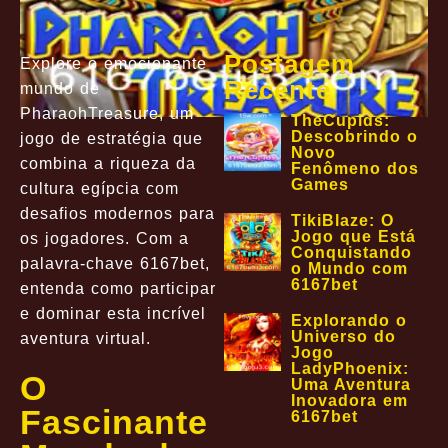
Postagem
Explore o emocionante
Recente
mundo de
PharaohTreasure, um
TheCupids:
Descobrindo o
jogo de estratégia que
Novo
combina a riqueza da
Fenômeno dos
Games
cultura egípcia com
desafios modernos para
TikiBlaze: O
Jogo que Está
os jogadores. Com a
Conquistando
palavra-chave 6167bet,
o Mundo com
6167bet
entenda como participar
e dominar esta incrível
Explorando o
Universo do
aventura virtual.
Jogo
LadyPhoenix:
O
Uma Aventura
Inovadora em
Fascinante
6167bet