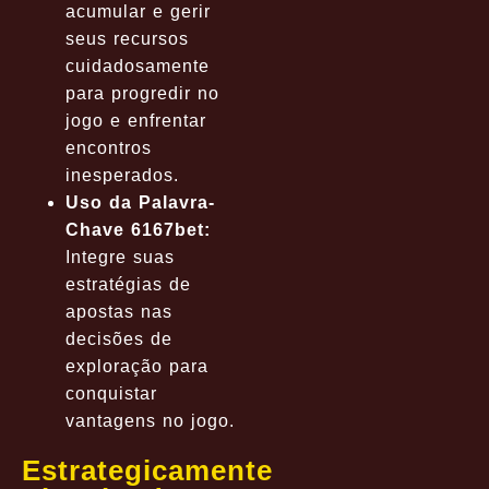
acumular e gerir
seus recursos
cuidadosamente
para progredir no
jogo e enfrentar
encontros
inesperados.
Uso da Palavra-
Chave 6167bet:
Integre suas
estratégias de
apostas nas
decisões de
exploração para
conquistar
vantagens no jogo.
Estrategicamente