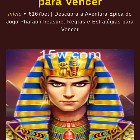
para Vencer
Início
»
6167bet | Descubra a Aventura Épica do
Jogo PharaohTreasure: Regras e Estratégias para
Vencer