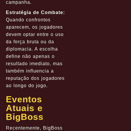
campanha.
Estratégia de Combate:
Quando confrontos
aparecem, os jogadores
devem optar entre o uso
da força bruta ou da
diplomacia. A escolha
define não apenas o
resultado imediato, mas
também influencia a
reputação dos jogadores
ao longo do jogo.
Eventos
Atuais e
BigBoss
Recentemente, BigBoss