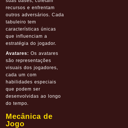
suas bases, coletam
recursos e enfrentam
outros adversários. Cada
tabuleiro tem
características únicas
que influenciam a
estratégia do jogador.
Avatares:
Os avatares
são representações
visuais dos jogadores,
cada um com
habilidades especiais
que podem ser
desenvolvidas ao longo
do tempo.
Mecânica de
Jogo