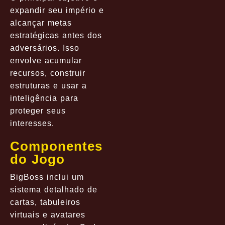
expandir seu império e
alcançar metas
estratégicas antes dos
adversários. Isso
envolve acumular
recursos, construir
estruturas e usar a
inteligência para
proteger seus
interesses.
Componentes
do Jogo
BigBoss inclui um
sistema detalhado de
cartas, tabuleiros
virtuais e avatares