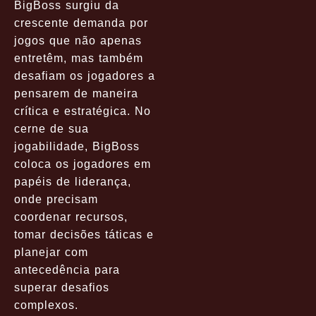
BigBoss surgiu da
crescente demanda por
jogos que não apenas
entretêm, mas também
desafiam os jogadores a
pensarem de maneira
crítica e estratégica. No
cerne de sua
jogabilidade, BigBoss
coloca os jogadores em
papéis de liderança,
onde precisam
coordenar recursos,
tomar decisões táticas e
planejar com
antecedência para
superar desafios
complexos.