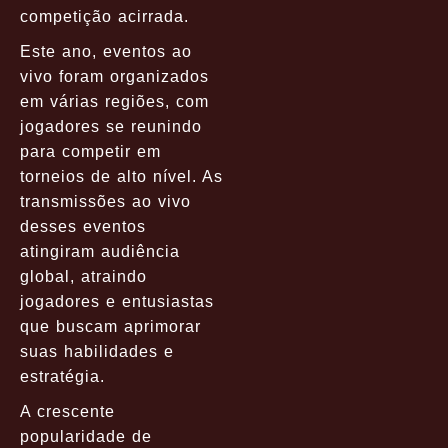
competição acirrada.
Este ano, eventos ao
vivo foram organizados
em várias regiões, com
jogadores se reunindo
para competir em
torneios de alto nível. As
transmissões ao vivo
desses eventos
atingiram audiência
global, atraindo
jogadores e entusiastas
que buscam aprimorar
suas habilidades e
estratégia.
A crescente
popularidade de