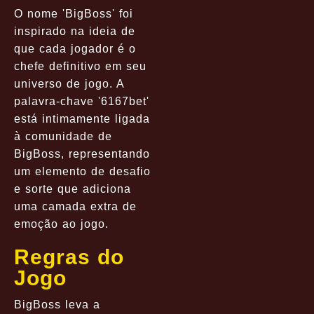
O nome 'BigBoss' foi
inspirado na ideia de
que cada jogador é o
chefe definitivo em seu
universo de jogo. A
palavra-chave '6167bet'
está intimamente ligada
à comunidade de
BigBoss, representando
um elemento de desafio
e sorte que adiciona
uma camada extra de
emoção ao jogo.
Regras do
Jogo
BigBoss leva a