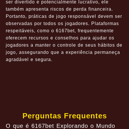
ser divertido e potencialmente lucrativo, ele
também apresenta riscos de perda financeira.
Portanto, práticas de jogo responsável devem ser
observadas por todos os jogadores. Plataformas
respeitáveis, como o 6167bet, frequentemente
oferecem recursos e conselhos para ajudar os
jogadores a manter o controle de seus hábitos de
jogo, assegurando que a experiência permaneça
agradável e segura.
Perguntas Frequentes
O que é 6167bet Explorando o Mundo