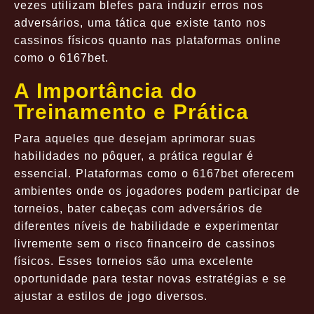
vezes utilizam blefes para induzir erros nos
adversários, uma tática que existe tanto nos
cassinos físicos quanto nas plataformas online
como o 6167bet.
A Importância do
Treinamento e Prática
Para aqueles que desejam aprimorar suas
habilidades no pôquer, a prática regular é
essencial. Plataformas como o 6167bet oferecem
ambientes onde os jogadores podem participar de
torneios, bater cabeças com adversários de
diferentes níveis de habilidade e experimentar
livremente sem o risco financeiro de cassinos
físicos. Esses torneios são uma excelente
oportunidade para testar novas estratégias e se
ajustar a estilos de jogo diversos.