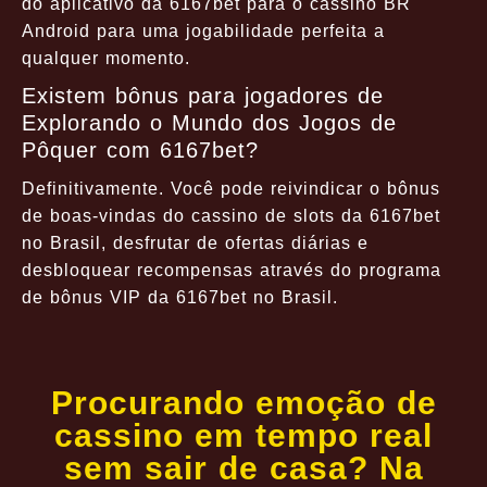
do aplicativo da 6167bet para o cassino BR
Android para uma jogabilidade perfeita a
qualquer momento.
Existem bônus para jogadores de
Explorando o Mundo dos Jogos de
Pôquer com 6167bet?
Definitivamente. Você pode reivindicar o bônus
de boas-vindas do cassino de slots da 6167bet
no Brasil, desfrutar de ofertas diárias e
desbloquear recompensas através do programa
de bônus VIP da 6167bet no Brasil.
Procurando emoção de
cassino em tempo real
sem sair de casa? Na