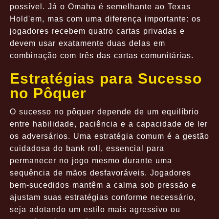
possível. Já o Omaha é semelhante ao Texas
Hold'em, mas com uma diferença importante: os
jogadores recebem quatro cartas privadas e
devem usar exatamente duas delas em
combinação com três das cartas comunitárias.
Estratégias para Sucesso
no Pôquer
O sucesso no pôquer depende de um equilíbrio
entre habilidade, paciência e a capacidade de ler
os adversários. Uma estratégia comum é a gestão
cuidadosa do bank roll, essencial para
permanecer no jogo mesmo durante uma
sequência de mãos desfavoráveis. Jogadores
bem-sucedidos mantêm a calma sob pressão e
ajustam suas estratégias conforme necessário,
seja adotando um estilo mais agressivo ou