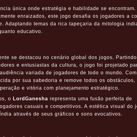
cia única onde estratégia e habilidade se encontram.
amente enraizados, este jogo desafia os jogadores a c
e. Adaptando temas da rica tapeçaria da mitologia indi
quanto educativo.
nte se destacou no cenário global dos jogos. Partindo
ores e entusiastas da cultura, o jogo foi projetado pa
 audiência variada de jogadores de todo o mundo. Com
cida por sua sabedoria e remove todos os obstáculos,
peração e vitória com planejamento estratégico.
os, o
LordGanesha
representa uma fusão perfeita de
ogadores casuais e competitivos. A estética visual do 
Índia através de seus gráficos e sons evocativos.