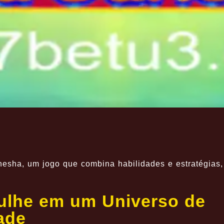
nesha, um jogo que combina habilidades e estratégias,
ulhe em um Universo de
dade