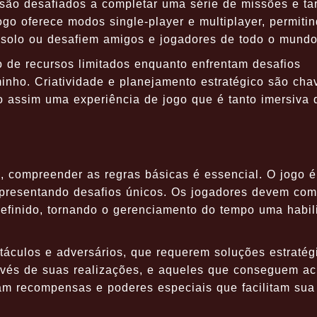
ão desafiados a completar uma série de missões e tar
go oferece modos single-player e multiplayer, permiti
solo ou desafiem amigos e jogadores de todo o mundo
o de recursos limitados enquanto enfrentam desafios
inho. Criatividade e planejamento estratégico são cha
do assim uma experiência de jogo que é tanto imersiva 
a
, compreender as regras básicas é essencial. O jogo é
apresentando desafios únicos. Os jogadores devem com
-definido, tornando o gerenciamento do tempo uma habi
táculos e adversários, que requerem soluções estratég
avés de suas realizações, e aqueles que conseguem a
m recompensas e poderes especiais que facilitam sua