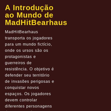
A Introdução
ao Mundo de
MadHitBearhaus
MadHitBearhaus
transporta os jogadores
para um mundo fictício,
onde os ursos são os
protagonistas e
guerreiros de
resistência. O objetivo é
defender seu território
de invasões perigosas e
conquistar novos
espaços. Os jogadores
devem controlar
diferentes personagens