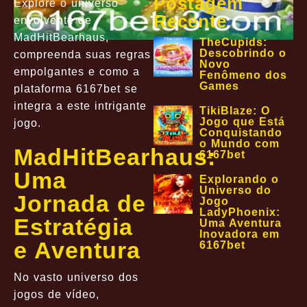
Postagem
Explore o universo
Recente
envolvente de
MadHitBearhaus,
TheCupids:
Descobrindo o
compreenda suas regras
Novo
empolgantes e como a
Fenômeno dos
Games
plataforma 6167bet se
integra a este intrigante
TikiBlaze: O
Jogo que Está
jogo.
Conquistando
o Mundo com
MadHitBearhaus:
6167bet
Uma
Explorando o
Universo do
Jornada de
Jogo
LadyPhoenix:
Estratégia
Uma Aventura
Inovadora em
e Aventura
6167bet
No vasto universo dos
jogos de vídeo,