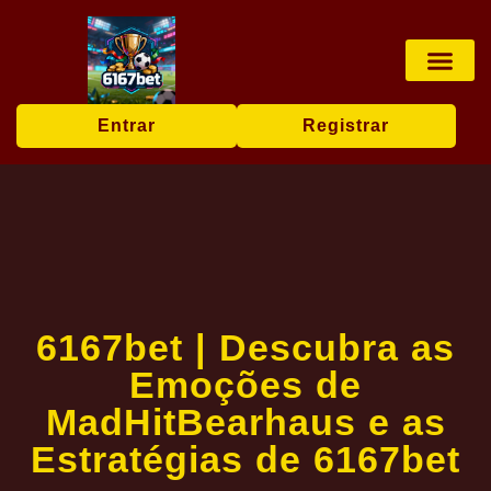
Jogos de cartas
Jogos de pôque
Manchetes de H
Entrar
Registrar
6167bet | Descubra as
Emoções de
MadHitBearhaus e as
Estratégias de 6167bet