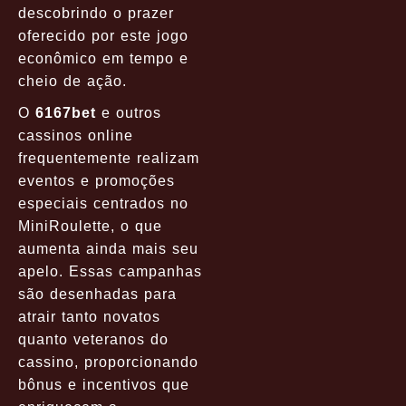
descobrindo o prazer
oferecido por este jogo
econômico em tempo e
cheio de ação.
O
6167bet
e outros
cassinos online
frequentemente realizam
eventos e promoções
especiais centrados no
MiniRoulette, o que
aumenta ainda mais seu
apelo. Essas campanhas
são desenhadas para
atrair tanto novatos
quanto veteranos do
cassino, proporcionando
bônus e incentivos que