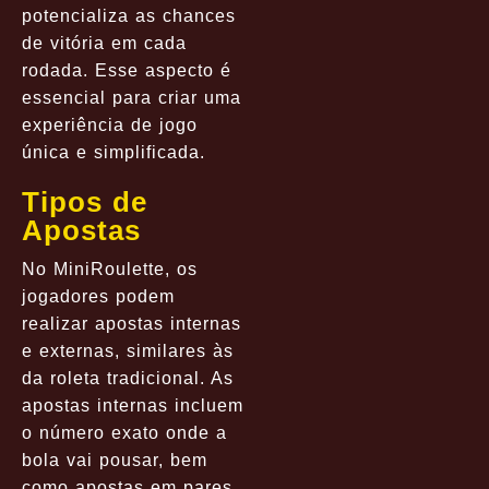
potencializa as chances
de vitória em cada
rodada. Esse aspecto é
essencial para criar uma
experiência de jogo
única e simplificada.
Tipos de
Apostas
No MiniRoulette, os
jogadores podem
realizar apostas internas
e externas, similares às
da roleta tradicional. As
apostas internas incluem
o número exato onde a
bola vai pousar, bem
como apostas em pares