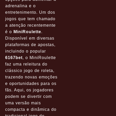
adrenalina e o
entretenimento. Um dos
jogos que tem chamado
a atenção recentemente
é o
MiniRoulette
.
Disponível em diversas
plataformas de apostas,
incluindo o popular
6167bet
, o MiniRoulette
faz uma releitura do
clássico jogo de roleta,
trazendo novas emoções
e oportunidades para os
fãs. Aqui, os jogadores
podem se divertir com
uma versão mais
compacta e dinâmica do
tradicional jogo de