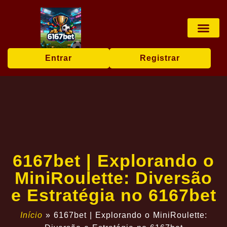
Jogos de cartas
Jogos de pôque
Manchetes de H
Entrar
Registrar
6167bet | Explorando o
MiniRoulette: Diversão
e Estratégia no 6167bet
Início
»
6167bet | Explorando o MiniRoulette: