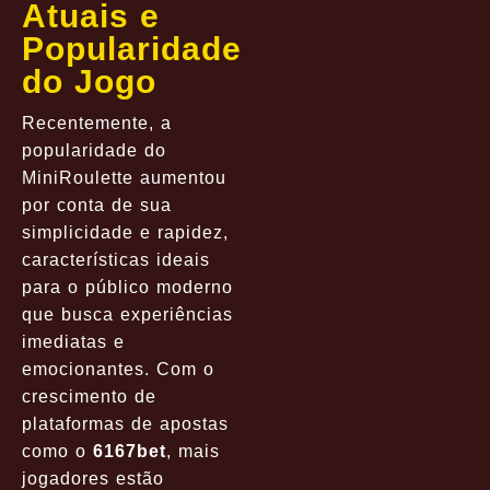
Atuais e
Popularidade
do Jogo
Recentemente, a
popularidade do
MiniRoulette aumentou
por conta de sua
simplicidade e rapidez,
características ideais
para o público moderno
que busca experiências
imediatas e
emocionantes. Com o
crescimento de
plataformas de apostas
como o
6167bet
, mais
jogadores estão