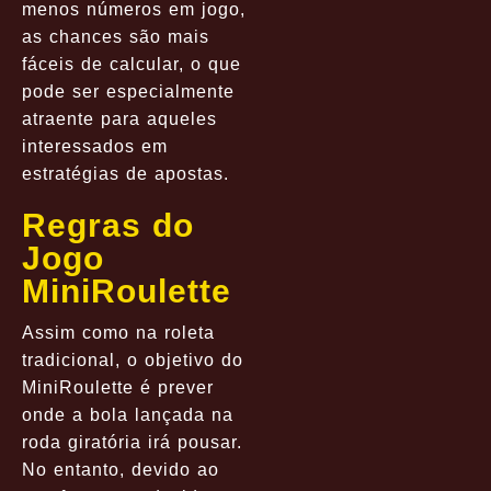
menos números em jogo,
as chances são mais
fáceis de calcular, o que
pode ser especialmente
atraente para aqueles
interessados em
estratégias de apostas.
Regras do
Jogo
MiniRoulette
Assim como na roleta
tradicional, o objetivo do
MiniRoulette é prever
onde a bola lançada na
roda giratória irá pousar.
No entanto, devido ao