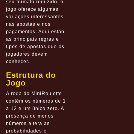
seu formato reduzido, o
jogo oferece algumas
variações interessantes
nas apostas e nos
pagamentos. Aqui estão
as principais regras e
tipos de apostas que os
jogadores devem
conhecer.
Estrutura do
Jogo
A roda do MiniRoulette
contém os números de 1
a 12 e um único zero. A
presença de menos
números altera as
probabilidades e