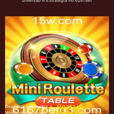
Diversão e Estratégia no 6167bet
Postagem
Descubra tudo sobre o
Recente
MiniRoulette, suas