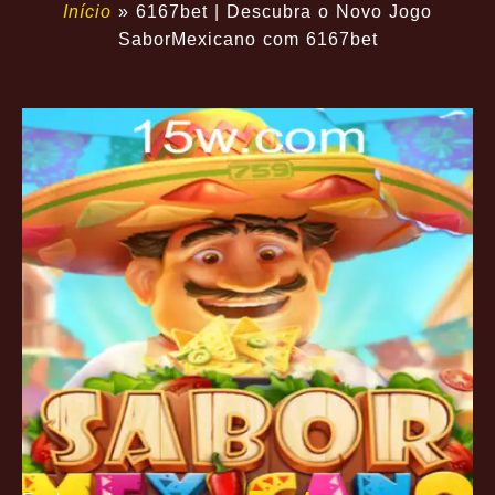
Início
»
6167bet | Descubra o Novo Jogo
SaborMexicano com 6167bet