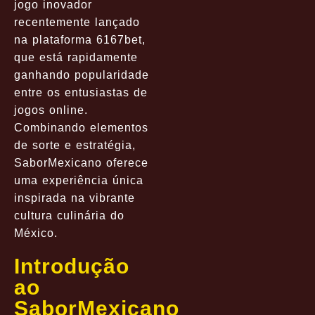
jogo inovador
recentemente lançado
na plataforma 6167bet,
que está rapidamente
ganhando popularidade
entre os entusiastas de
jogos online.
Combinando elementos
de sorte e estratégia,
SaborMexicano oferece
uma experiência única
inspirada na vibrante
cultura culinária do
México.
Introdução
ao
SaborMexicano