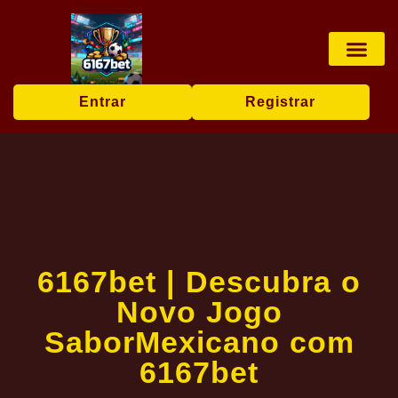
Jogos de cartas
Jogos de pôque
Manchetes de H
Entrar
Registrar
6167bet | Descubra o
Novo Jogo
SaborMexicano com
6167bet