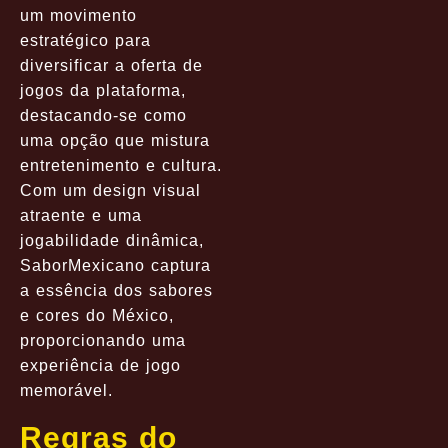
um movimento
estratégico para
diversificar a oferta de
jogos da plataforma,
destacando-se como
uma opção que mistura
entretenimento e cultura.
Com um design visual
atraente e uma
jogabilidade dinâmica,
SaborMexicano captura
a essência dos sabores
e cores do México,
proporcionando uma
experiência de jogo
memorável.
Regras do