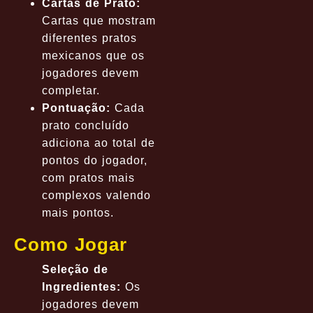
Cartas de Prato:
Cartas que mostram
diferentes pratos
mexicanos que os
jogadores devem
completar.
Pontuação:
Cada
prato concluído
adiciona ao total de
pontos do jogador,
com pratos mais
complexos valendo
mais pontos.
Como Jogar
Seleção de
Ingredientes:
Os
jogadores devem