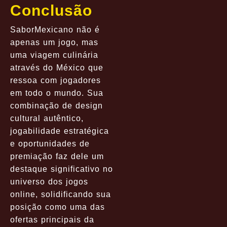
Conclusão
SaborMexicano não é
apenas um jogo, mas
uma viagem culinária
através do México que
ressoa com jogadores
em todo o mundo. Sua
combinação de design
cultural autêntico,
jogabilidade estratégica
e oportunidades de
premiação faz dele um
destaque significativo no
universo dos jogos
online, solidificando sua
posição como uma das
ofertas principais da