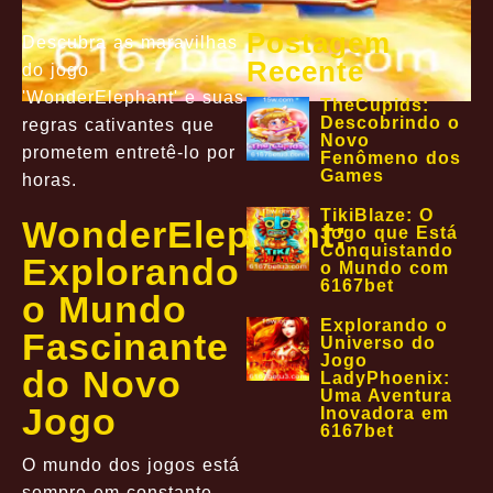
Postagem
Descubra as maravilhas
Recente
do jogo
'WonderElephant' e suas
TheCupids:
Descobrindo o
regras cativantes que
Novo
prometem entretê-lo por
Fenômeno dos
Games
horas.
TikiBlaze: O
WonderElephant:
Jogo que Está
Conquistando
Explorando
o Mundo com
6167bet
o Mundo
Explorando o
Fascinante
Universo do
Jogo
do Novo
LadyPhoenix:
Uma Aventura
Jogo
Inovadora em
6167bet
O mundo dos jogos está
sempre em constante