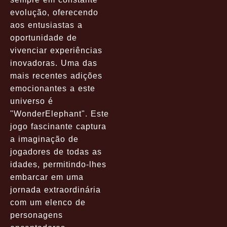
evolução, oferecendo
aos entusiastas a
oportunidade de
vivenciar experiências
inovadoras. Uma das
mais recentes adições
emocionantes a este
universo é
"WonderElephant". Este
jogo fascinante captura
a imaginação de
jogadores de todas as
idades, permitindo-lhes
embarcar em uma
jornada extraordinária
com um elenco de
personagens