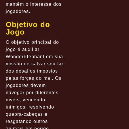
mantêm o interesse dos
jogadores.
Objetivo do
Jogo
O objetivo principal do
jogo é auxiliar
WonderElephant em sua
missão de salvar seu lar
dos desafios impostos
pelas forças do mal. Os
jogadores devem
navegar por diferentes
níveis, vencendo
inimigos, resolvendo
quebra-cabeças e
resgatando outros
animais em perigo.