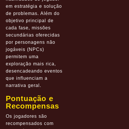
em estratégia e solução
de problemas. Além do
objetivo principal de
cada fase, missões
secundárias oferecidas
por personagens não
jogáveis (NPCs)
permitem uma
exploração mais rica,
desencadeando eventos
que influenciam a
narrativa geral.
Pontuação e
Recompensas
Os jogadores são
recompensados com