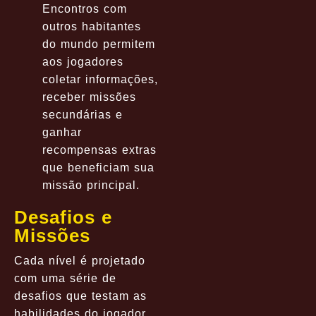
Encontros com
outros habitantes
do mundo permitem
aos jogadores
coletar informações,
receber missões
secundárias e
ganhar
recompensas extras
que beneficiam sua
missão principal.
Desafios e
Missões
Cada nível é projetado
com uma série de
desafios que testam as
habilidades do jogador