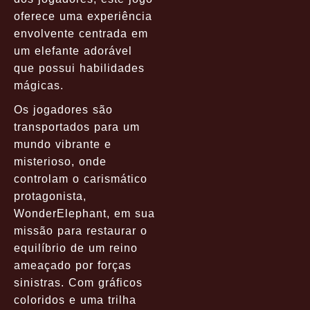
oferece uma experiência
envolvente centrada em
um elefante adorável
que possui habilidades
mágicas.
Os jogadores são
transportados para um
mundo vibrante e
misterioso, onde
controlam o carismático
protagonista,
WonderElephant, em sua
missão para restaurar o
equilíbrio de um reino
ameaçado por forças
sinistras. Com gráficos
coloridos e uma trilha