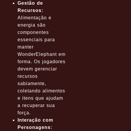
Gestão de
Recursos:
Alimentação e
energia são
componentes
essenciais para
manter
WonderElephant em
forma. Os jogadores
devem gerenciar
recursos
sabiamente,
coletando alimentos
e itens que ajudam
a recuperar sua
força.
Interação com
Personagens: